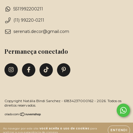
5511992200211
(11) 99220-0211
serenati.decor@gmail.com
Permaneça conectado
Copyright Natália Bindi Sanchez - 61834237000162 - 2026. Todos os
direitos reservados.
Ao navegar por este site
você aceita o uso de cookies
para
ENTENDI
agilizar a sua experiência de compra.